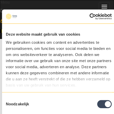
Menu
Toggl
navig
FR
Deze website maakt gebruik van cookies
We gebruiken cookies om content en advertenties te
Selected people in food & agri
personaliseren, om functies voor social media te bieden en
Aperçu
om ons websiteverkeer te analyseren. Ook delen we
Deux nouveaux talents ont récemment pris leurs fonctions chez
informatie over uw gebruik van onze site met onze partners
NUTRADIA.
voor social media, adverteren en analyse. Deze partners
kunnen deze gegevens combineren met andere informatie
Joël Rémy rejoint l’équipe en tant que Team Leader Production,
die u aan ze heeft verstrekt of die ze hebben verzameld op
tandis qu’
Emeline Ferlier
prend le rôle de Chargée d’Amélioration
Continue.
basis van uw gebruik van hun services.
Nous sommes heureux de voir s'aligner les attentes des candidats
et les besoins de notre client. Merci pour votre confiance, nous
Toestemmingsselectie
vous souhaitons une collaboration riche et couronnée de succès !
Noodzakelijk
Aperçu
Share