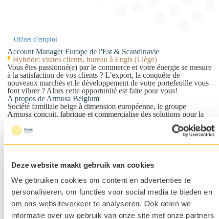
Offres d'emploi
Account Manager Europe de l'Est & Scandinavie
Hybride: visites clients, bureau à Engis (Liège)
Vous êtes passionné(e) par le commerce et votre énergie se mesure
à la satisfaction de vos clients ? L’export, la conquête de
nouveaux marchés et le développement de votre portefeuille vous
font vibrer ? Alors cette opportunité est faite pour vous!
A propos de Armosa Belgium
Société familiale belge à dimension européenne,
le groupe
Armosa
conçoit, fabrique et commercialise des solutions pour la
gestion des organismes nuisibles (insectes, rongeurs, ravageurs…)
ainsi que des produits de soin et de protection pour les plantes et
les animaux. Depuis plus de 40 ans, l’entreprise allie innovation et
respect de l’équilibre naturel, pour le bien des animaux, des
humains et de l’environnement. Sa large gamme de produits
s’adresse aux professionnels de l’élevage, ainsi qu’à d’autres
Deze website maakt gebruik van cookies
secteurs et aux particuliers. Présente dans toute l’Europe avec des
filiales en France, Belgique, Pays-Bas et Espagne, Armosa
We gebruiken cookies om content en advertenties te
continue de se développer et recherche un Account Manager pour
personaliseren, om functies voor social media te bieden en
prendre en main les marchés de l’Europe de l’Est et de la
Scandinavie afin de soutenir sa croissance commerciale.
om ons websiteverkeer te analyseren. Ook delen we
L’équipe
informatie over uw gebruik van onze site met onze partners
Vous intégrez une équipe jeune et engagée, passionnée par le