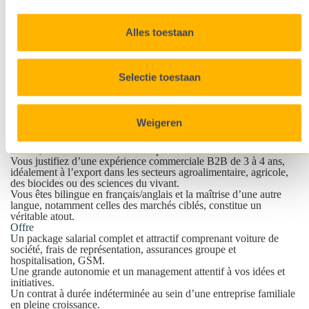
Esprit globe-trotter, orienté client et ultra organisé, prêt à relever
tous les challenges
Autonomie et dynamisme au quotidien : vous prenez des
Alles toestaan
initiatives et avancez avec enthousiasme, en vous adaptant
aisément aux priorités et évolutions du marché.
Capacité à gérer plusieurs projets simultanément : organisé et
structuré, vous jonglez efficacement entre différentes missions et
Selectie toestaan
assurez la satisfaction de vos clients.
Esprit d’équipe et excellent relationnel : vous êtes un as de la
communication, tant avec vos collègues qu’avec vos clients et
développez ainsi des relations de confiance.
Weigeren
Votre parcours
Vous êtes titulaire d’un Master en agronomie, agroalimentaire,
chimie, biochimie ou autre filière pertinente.
Vous justifiez d’une expérience commerciale B2B de 3 à 4 ans,
idéalement à l’export dans les secteurs agroalimentaire, agricole,
des biocides ou des sciences du vivant.
Vous êtes bilingue en français/anglais et la maîtrise d’une autre
langue, notamment celles des marchés ciblés, constitue un
véritable atout.
Offre
Un package salarial complet et attractif comprenant voiture de
société, frais de représentation, assurances groupe et
hospitalisation, GSM.
Une grande autonomie et un management attentif à vos idées et
initiatives.
Un contrat à durée indéterminée au sein d’une entreprise familiale
en pleine croissance.