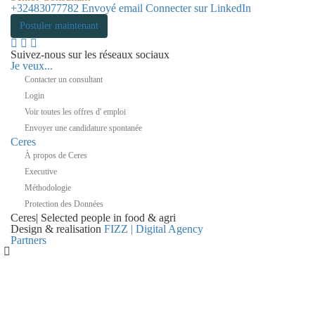
+32483077782
Envoyé email
Connecter sur LinkedIn
Postuler maintenant
Suivez-nous sur les réseaux sociaux
Je veux...
Contacter un consultant
Login
Voir toutes les offres d' emploi
Envoyer une candidature spontanée
Ceres
À propos de Ceres
Executive
Méthodologie
Protection des Données
Ceres
|
Selected people in
food & agri
Design & realisation
FIZZ | Digital Agency
Partners