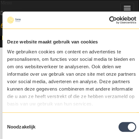
Menu
Toggl
navig
NL
Deze website maakt gebruik van cookies
We gebruiken cookies om content en advertenties te
Selected people in food & agri
personaliseren, om functies voor social media te bieden en
Onze opdrachtgevers
om ons websiteverkeer te analyseren. Ook delen we
Ceres.
informatie over uw gebruik van onze site met onze partners
Onze opdrachtgevers
Delen
voor social media, adverteren en analyse. Deze partners
kunnen deze gegevens combineren met andere informatie
Voor vacatures of carrière- en recruitmentnieuws in food en agri
die u aan ze heeft verstrekt of die ze hebben verzameld op
volg Ceres op social media!
Ik wil...
basis van uw gebruik van hun services.
Meer weten over ceres
Inloggen
Toestemmingsselectie
Vacatures bekijken
Noodzakelijk
Open solliciteren
Ceres