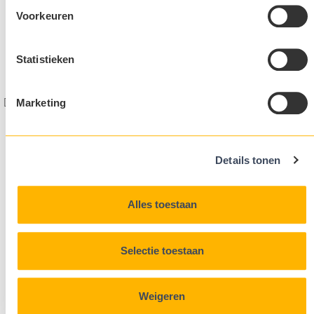
Over Ceres
Voorkeuren
Kandidaten
Werkwijze
Privacy Statement
Statistieken
Ceres
|
Selected people in
food & agri
Design & realisation
FIZZ | Digital Agency
Partners
Marketing
Details tonen
Alles toestaan
Selectie toestaan
Weigeren