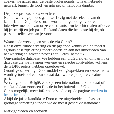
zoeken we actief naar de beste professionals. Ons uitgebreide
netwerk binnen de food- en agri sector helpt ons daarbij.
De juiste professionals selecteren
Na het wervingsproces gaan we bezig met de selectie van de
kandidaten. De professionals worden uitgenodigd voor een
interview met een van onze consultants om te achterhalen of deze
bij je bedrijf en job past. De kandidaten die het beste bij de job
passen, stellen we aan je voor.
Waarom de werving en selectie via Ceres?
Naast onze ruime ervaring en diepgaande kennis van de food &
agribusiness zijn er nog meer voordelen aan het uitbesteden van
het werving en selectie proces aan Ceres, namelijk:
Omvangrijke database:
We hebben een uitgebreid en omvangrijke
database die we na jaren werving en selectie zorgvuldig, volgens
de GDPR regels, hebben opgebouwd.
Grondige screening:
Door middel van gesprekken en assessments
wordt getoetst of een kandidaat daadwerkelijk bij de vacature
past.
Werving buiten België:
Zoek je een internationale kandidaat of
een kandidaat voor een functie in het buitenland? Ook dit is bij
Ceres mogelijk, meer informatie vind je op de pagina:
werken in
het buitenland
.
Altijd de juiste kandidaat:
Door onze uitgebreide database en
grondige screening vinden we de meest geschikte kandidaat.
Marktgebieden en sectoren