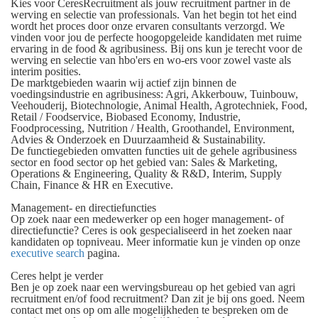
Kies voor CeresRecruitment als jouw recruitment partner in de
werving en selectie van professionals. Van het begin tot het eind
wordt het proces door onze ervaren consultants verzorgd. We
vinden voor jou de perfecte hoogopgeleide kandidaten met ruime
ervaring in de food & agribusiness. Bij ons kun je terecht voor de
werving en selectie van hbo'ers en wo-ers voor zowel vaste als
interim posities.
De marktgebieden waarin wij actief zijn binnen de
voedingsindustrie en agribusiness:
Agri, Akkerbouw, Tuinbouw,
Veehouderij, Biotechnologie, Animal Health, Agrotechniek, Food,
Retail / Foodservice, Biobased Economy, Industrie,
Foodprocessing, Nutrition / Health, Groothandel, Environment,
Advies & Onderzoek en Duurzaamheid & Sustainability.
De functiegebieden omvatten functies uit de gehele agribusiness
sector en food sector op het gebied van:
Sales & Marketing,
Operations & Engineering, Quality & R&D, Interim, Supply
Chain, Finance & HR en Executive.
Management- en directiefuncties
Op zoek naar een medewerker op een hoger management- of
directiefunctie? Ceres is ook gespecialiseerd in het zoeken naar
kandidaten op topniveau. Meer informatie kun je vinden op onze
executive search
pagina.
Ceres helpt je verder
Ben je op zoek naar een wervingsbureau op het gebied van agri
recruitment en/of food recruitment? Dan zit je bij ons goed. Neem
contact met ons op om alle mogelijkheden te bespreken om de