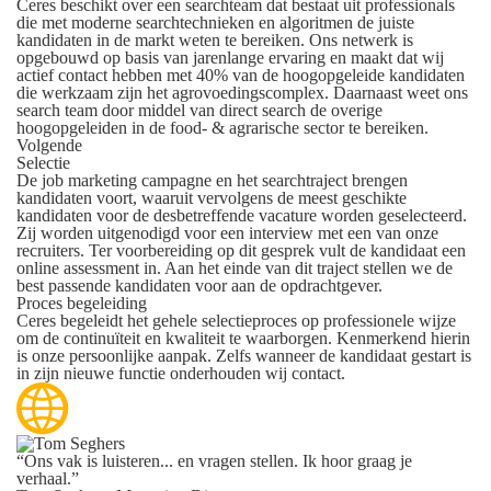
Ceres beschikt over een searchteam dat bestaat uit professionals
die met moderne searchtechnieken en algoritmen de juiste
kandidaten in de markt weten te bereiken. Ons netwerk is
opgebouwd op basis van jarenlange ervaring en maakt dat wij
actief contact hebben met 40% van de hoogopgeleide kandidaten
die werkzaam zijn het agrovoedingscomplex. Daarnaast weet ons
search team door middel van direct search de overige
hoogopgeleiden in de food- & agrarische sector te bereiken.
Volgende
Selectie
De job marketing campagne en het searchtraject brengen
kandidaten voort, waaruit vervolgens de meest geschikte
kandidaten voor de desbetreffende vacature worden geselecteerd.
Zij worden uitgenodigd voor een interview met een van onze
recruiters. Ter voorbereiding op dit gesprek vult de kandidaat een
online assessment in. Aan het einde van dit traject stellen we de
best passende kandidaten voor aan de opdrachtgever.
Proces begeleiding
Ceres begeleidt het gehele selectieproces op professionele wijze
om de continuïteit en kwaliteit te waarborgen. Kenmerkend hierin
is onze persoonlijke aanpak. Zelfs wanneer de kandidaat gestart is
in zijn nieuwe functie onderhouden wij contact.
“Ons vak is luisteren... en vragen stellen. Ik hoor graag je
verhaal.”