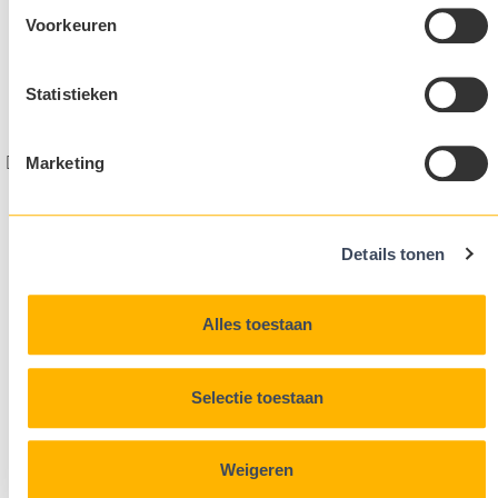
Over Ceres
Voorkeuren
Kandidaten
Werkwijze
Privacy Statement
Statistieken
Ceres
|
Selected people in
food & agri
Design & realisation
FIZZ | Digital Agency
Partners
Marketing
Details tonen
Alles toestaan
Selectie toestaan
Weigeren