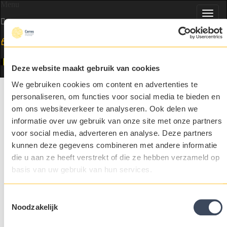
Menu
Toggl
navig
NL
Deze website maakt gebruik van cookies
We gebruiken cookies om content en advertenties te
Selected people in food & agri
personaliseren, om functies voor social media te bieden en
Onze opdrachtgevers
om ons websiteverkeer te analyseren. Ook delen we
Hamlet
informatie over uw gebruik van onze site met onze partners
Onze opdrachtgevers
Delen
voor social media, adverteren en analyse. Deze partners
kunnen deze gegevens combineren met andere informatie
Voor vacatures of carrière- en recruitmentnieuws in food en agri
die u aan ze heeft verstrekt of die ze hebben verzameld op
volg Ceres op social media!
Ik wil...
basis van uw gebruik van hun services.
Meer weten over ceres
Inloggen
Toestemmingsselectie
Vacatures bekijken
Noodzakelijk
Open solliciteren
Ceres