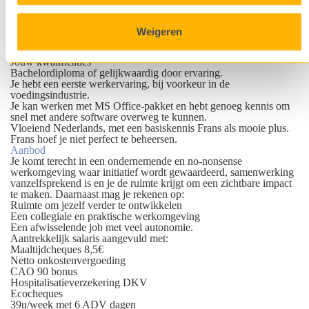
Nauwkeurig en kwaliteitsbewust:
Heeft oog voor detail, werkt
precies en kan goed prioriteiten stellen.
Procedureel denken en handelen:
Werkt methodisch en
Weigeren
nauwkeurig, volgt procedures consequent en hecht veel belang
aan zorgvuldige afwerking.
Jouw kwalificaties
Bachelordiploma of gelijkwaardig door ervaring.
Je hebt een eerste werkervaring, bij voorkeur in de
voedingsindustrie.
Je kan werken met MS Office-pakket en hebt genoeg kennis om
snel met andere software overweg te kunnen.
Vloeiend Nederlands, met een basiskennis Frans als mooie plus.
Frans hoef je niet perfect te beheersen.
Aanbod
Je komt terecht in een ondernemende en no-nonsense
werkomgeving waar initiatief wordt gewaardeerd, samenwerking
vanzelfsprekend is en je de ruimte krijgt om een zichtbare impact
te maken. Daarnaast mag je rekenen op:
Ruimte om jezelf verder te ontwikkelen
Een collegiale en praktische werkomgeving
Een afwisselende job met veel autonomie.
Aantrekkelijk salaris aangevuld met:
Maaltijdcheques 8,5€
Netto onkostenvergoeding
CAO 90 bonus
Hospitalisatieverzekering DKV
Ecocheques
39u/week met 6 ADV dagen