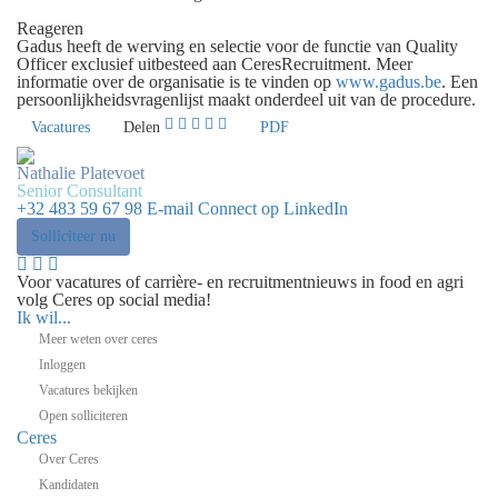
Reageren
Gadus heeft de werving en selectie voor de functie van Quality
Officer exclusief uitbesteed aan CeresRecruitment. Meer
informatie over de organisatie is te vinden op
www.gadus.be
. Een
persoonlijkheidsvragenlijst maakt onderdeel uit van de procedure.
Vacatures
Delen
PDF
Nathalie Platevoet
Senior Consultant
+32 483 59 67 98
E-mail
Connect op LinkedIn
Solliciteer nu
Voor vacatures of carrière- en recruitmentnieuws in food en agri
volg Ceres op social media!
Ik wil...
Meer weten over ceres
Inloggen
Vacatures bekijken
Open solliciteren
Ceres
Over Ceres
Kandidaten