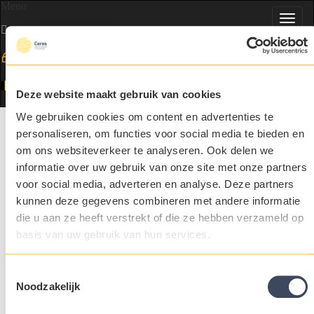
Menu
Toggl
navig
EN
Deze website maakt gebruik van cookies
We gebruiken cookies om content en advertenties te
Selected people in food & agri
personaliseren, om functies voor social media te bieden en
Our references
om ons websiteverkeer te analyseren. Ook delen we
Aweta
informatie over uw gebruik van onze site met onze partners
Aweta
is marktleider op het gebied van kant-en-klare oplossingen
voor social media, adverteren en analyse. Deze partners
voor het sorteren en verpakken van verse groenten en fruit. Met
meer dan 55 jaar ervaring en met verkoop en service
kunnen deze gegevens combineren met andere informatie
vertegenwoordigers in meer dan 45 landen wereldwijd, heeft
die u aan ze heeft verstrekt of die ze hebben verzameld op
Aweta een diepgaand inzicht ontwikkeld in de lokale markt, haar
producten en haar behoeften.
basis van uw gebruik van hun services.
Our references
Share
Toestemmingsselectie
For jobs or career and recruitment news in food and agri, follow
Noodzakelijk
us on social media!
I want to...
Know more about Ceres